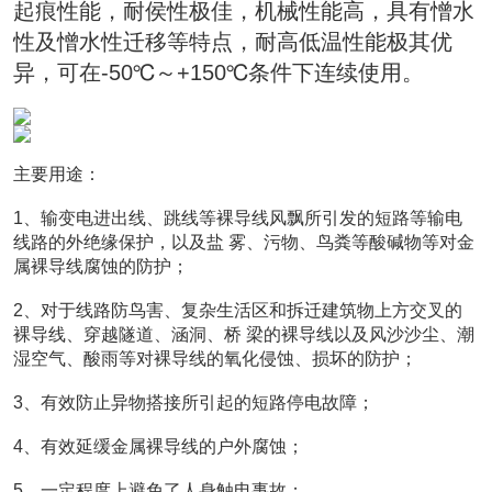
起痕性能，耐侯性极佳，机械性能高，具有憎水
性及憎水性迁移等特点，耐高低温性能极其优
异，可在-50℃～+150℃条件下连续使用。
主要用途：
1、输变电进出线、跳线等裸导线风飘所引发的短路等输电
线路的外绝缘保护，以及盐 雾、污物、鸟粪等酸碱物等对金
属裸导线腐蚀的防护；
2、对于线路防鸟害、复杂生活区和拆迁建筑物上方交叉的
裸导线、穿越隧道、涵洞、桥 梁的裸导线以及风沙沙尘、潮
湿空气、酸雨等对裸导线的氧化侵蚀、损坏的防护；
3、有效防止异物搭接所引起的短路停电故障；
4、有效延缓金属裸导线的户外腐蚀；
5、一定程度上避免了人身触电事故；