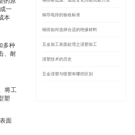
塑的原
铜排耐低温、温度变化性能试验方法
成一
铜导电排的验收标准
成本
铜排如何选择合适的绝缘材料
加多种
五金加工表面处理之浸塑加工
击、耐
浸塑技术的历史
五金浸塑与喷塑有哪些区别
2、将工
型塑
表面