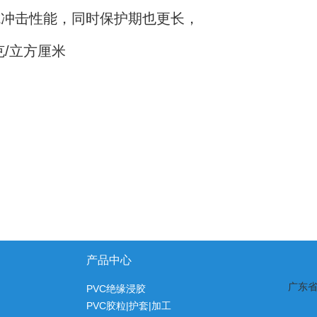
抗冲击性能，同时保护期也更长， 　　
4克/立方厘米
产品中心
广东
PVC绝缘浸胶
PVC胶粒|护套|加工