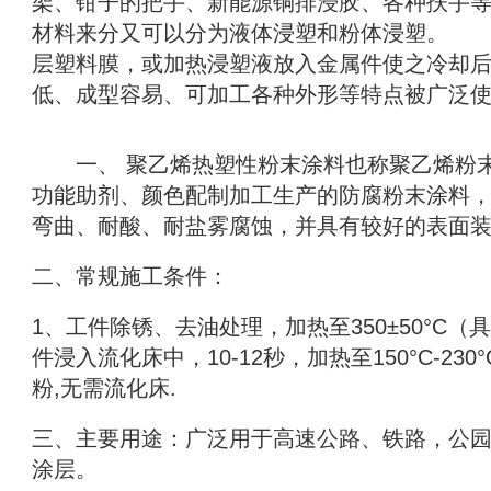
架、钳子的把手、新能源铜排浸胶、各种扶手
材料来分又可以分为液体浸塑和粉体浸塑。 　
层塑料膜，或加热浸塑液放入金属件使之冷却
低、成型容易、可加工各种外形等特点被广泛
　　一、 聚乙烯热塑性粉末涂料也称聚乙烯粉
功能助剂、颜色配制加工生产的防腐粉末涂料
弯曲、耐酸、耐盐雾腐蚀，并具有较好的表面装
二、常规施工条件： 　　
1、工件除锈、去油处理，加热至350±50°C
件浸入流化床中，10-12秒，加热至150°C-2
粉,无需流化床. 　　
三、主要用途：广泛用于高速公路、铁路，公园
涂层。 　　