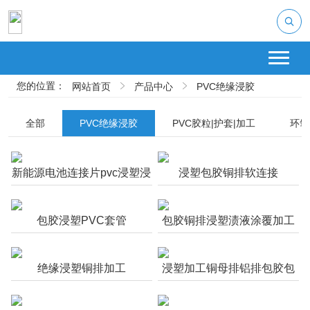
您的位置：
网站首页
产品中心
PVC绝缘浸胶
全部
PVC绝缘浸胶
PVC胶粒|护套|加工
环氧
电池箱体|五金件
新能源电池连接片pvc浸塑浸
浸塑包胶铜排软连接
粉通达利厂家
包胶浸塑PVC套管
包胶铜排浸塑渍液涂覆加工
绝缘浸塑铜排加工
浸塑加工铜母排铝排包胶包
塑