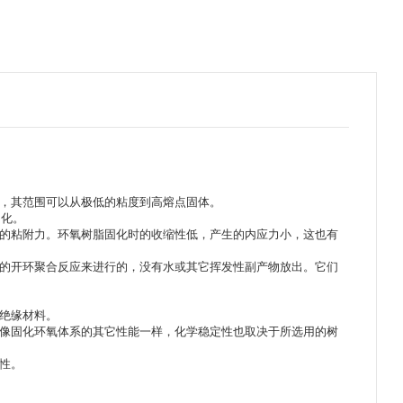
求，其范围可以从极低的粘度到高熔点固体。
固化。
高的粘附力。环氧树脂固化时的收缩性低，产生的内应力小，这也有
基的开环聚合反应来进行的，没有水或其它挥发性副产物放出。它们
良绝缘材料。
。像固化环氧体系的其它性能一样，化学稳定性也取决于所选用的树
性。