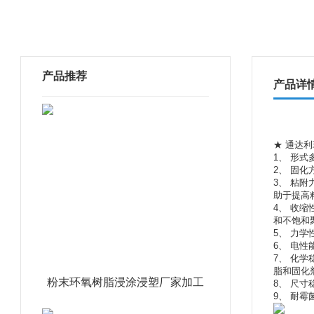
产品推荐
产品详
★ 通达
1、 形
2、 固
3、 粘
助于提高
4、 收
和不饱和
5、 力
6、 电
7、 化
脂和固化
粉末环氧树脂浸涂浸塑厂家加工
8、 尺
9、 耐