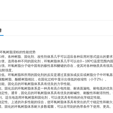
情
利环氧树脂浸粉的性能优势
式多样。各种树脂、固化剂、改性剂体系几乎可以适应各种应用对形式提出的要
化方便。选用各种不同的固化剂，环氧树脂体系几乎可以在0～180℃温度范围内
附力强。环氧树脂分子链中固有的极性基和醚键的存在，使其对各种物质具有很
粘附强度。
缩性低。环氧树脂和所用的固化剂的反应是通过直接加成反应或树脂分子中环氧
聚酯树脂、酚醛树脂相比，在固化过程中显示出很低的收缩性（小于2%）。
学性能。固化后的环氧树脂体系具有优良的力学性能。
性能。固化后的环氧树脂体系是一种具有高介电性能、耐表面漏电、耐电弧的优
学稳定性。通常，固化后的环氧树脂体系具有优良的耐碱性、耐酸性和耐溶剂性
剂。适当地选用环氧树脂和固化剂，可以使其具有特殊的化学稳定性能。
寸稳定性。上述的许多性能的综合，使环氧树脂体系具有突出的尺寸稳定性和耐久
霉菌。固化的环氧树脂体系耐大多数霉菌，可以在苛刻的热带条件下使用。更高。