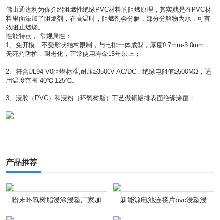
佛山通达利为你介绍阻燃性绝缘PVC材料的阻燃原理，其实就是在PVC材
料里面添加了阻燃剂，在高温时，阻燃剂会分解，部分分解物为水，可有
效阻止燃烧。
性能特点， 常规属性：
1、免开模，不受形状结构限制，与电排一体成型，厚度0.7mm-3.0mm，
无死角防护，耐老化，正常使用寿命15年以上；
2、符合UL94-V0阻燃标准,耐压≥3500V AC/DC，绝缘电阻值≥500MΩ，适
用温度范围-40℃-125℃。
3、浸胶（PVC）和浸粉（环氧树脂）工艺做铜铝排表面绝缘涂覆；
产品推荐
粉末环氧树脂浸涂浸塑厂家加
新能源电池连接片pvc浸塑浸
工
粉通达利厂家