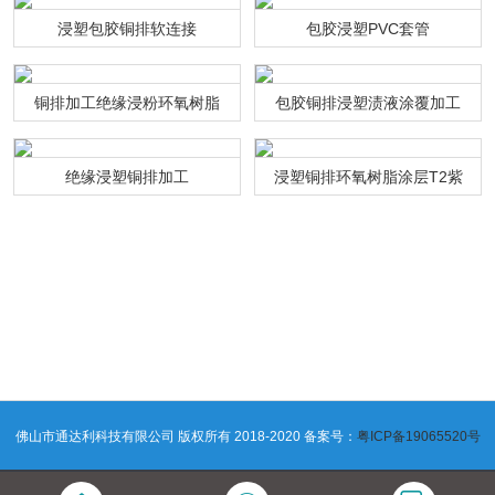
浸塑包胶铜排软连接
包胶浸塑PVC套管
铜排加工绝缘浸粉环氧树脂
包胶铜排浸塑渍液涂覆加工
绝缘浸塑铜排加工
浸塑铜排环氧树脂涂层T2紫
铜连接排
佛山市通达利科技有限公司 版权所有 2018-2020 备案号：
粤ICP备19065520号