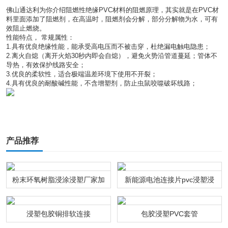
佛山通达利为你介绍阻燃性绝缘PVC材料的阻燃原理，其实就是在PVC材
料里面添加了阻燃剂，在高温时，阻燃剂会分解，部分分解物为水，可有
效阻止燃烧。
性能特点， 常规属性：
1.具有优良绝缘性能，能承受高电压而不被击穿，杜绝漏电触电隐患；
2.离火自熄（离开火焰30秒内即会自熄），避免火势沿管道蔓延；管体不
导热，有效保护线路安全；
3.优良的柔软性，适合极端温差环境下使用不开裂；
4.具有优良的耐酸碱性能，不含增塑剂，防止虫鼠咬噬破坏线路；
产品推荐
粉末环氧树脂浸涂浸塑厂家加
新能源电池连接片pvc浸塑浸
工
粉通达利厂家
浸塑包胶铜排软连接
包胶浸塑PVC套管