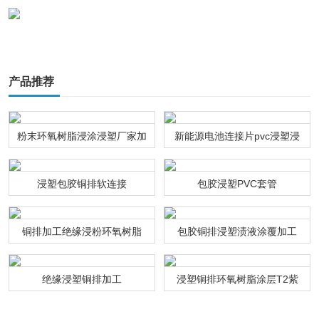
产品推荐
粉末环氧树脂浸涂浸塑厂家加
新能源电池连接片pvc浸塑浸
工
粉通达利厂家
浸塑包胶铜排软连接
包胶浸塑PVC套管
铜排加工绝缘浸粉环氧树脂
包胶铜排浸塑渍液涂覆加工
绝缘浸塑铜排加工
浸塑铜排环氧树脂涂层T2紫
铜连接排