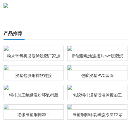
产品推荐
粉末环氧树脂浸涂浸塑厂家加
新能源电池连接片pvc浸塑浸
工
粉通达利厂家
浸塑包胶铜排软连接
包胶浸塑PVC套管
铜排加工绝缘浸粉环氧树脂
包胶铜排浸塑渍液涂覆加工
绝缘浸塑铜排加工
浸塑铜排环氧树脂涂层T2紫
铜连接排