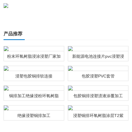
产品推荐
粉末环氧树脂浸涂浸塑厂家加
新能源电池连接片pvc浸塑浸
工
粉通达利厂家
浸塑包胶铜排软连接
包胶浸塑PVC套管
铜排加工绝缘浸粉环氧树脂
包胶铜排浸塑渍液涂覆加工
绝缘浸塑铜排加工
浸塑铜排环氧树脂涂层T2紫
铜连接排