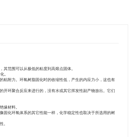
求，其范围可以从极低的粘度到高熔点固体。
固化。
高的粘附力。环氧树脂固化时的收缩性低，产生的内应力小，这也有
基的开环聚合反应来进行的，没有水或其它挥发性副产物放出。它们
良绝缘材料。
。像固化环氧体系的其它性能一样，化学稳定性也取决于所选用的树
性。