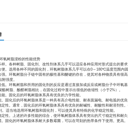
情
利环氧树脂浸粉的性能优势
式多样。各种树脂、固化剂、改性剂体系几乎可以适应各种应用对形式提出的要
化方便。选用各种不同的固化剂，环氧树脂体系几乎可以在0～180℃温度范围内
附力强。环氧树脂分子链中固有的极性基和醚键的存在，使其对各种物质具有很
粘附强度。
缩性低。环氧树脂和所用的固化剂的反应是通过直接加成反应或树脂分子中环氧
聚酯树脂、酚醛树脂相比，在固化过程中显示出很低的收缩性（小于2%）。
学性能。固化后的环氧树脂体系具有优良的力学性能。
性能。固化后的环氧树脂体系是一种具有高介电性能、耐表面漏电、耐电弧的优
学稳定性。通常，固化后的环氧树脂体系具有优良的耐碱性、耐酸性和耐溶剂性
剂。适当地选用环氧树脂和固化剂，可以使其具有特殊的化学稳定性能。
寸稳定性。上述的许多性能的综合，使环氧树脂体系具有突出的尺寸稳定性和耐久
霉菌。固化的环氧树脂体系耐大多数霉菌，可以在苛刻的热带条件下使用。更高。