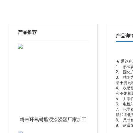
产品推荐
产品详
★ 通达
1、 形
2、 固
3、 粘
助于提高
4、 收
和不饱和
5、 力
6、 电
7、 化
脂和固化
粉末环氧树脂浸涂浸塑厂家加工
8、 尺
9、 耐