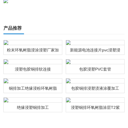
产品推荐
粉末环氧树脂浸涂浸塑厂家加
新能源电池连接片pvc浸塑浸
工
粉通达利厂家
浸塑包胶铜排软连接
包胶浸塑PVC套管
铜排加工绝缘浸粉环氧树脂
包胶铜排浸塑渍液涂覆加工
绝缘浸塑铜排加工
浸塑铜排环氧树脂涂层T2紫
铜连接排