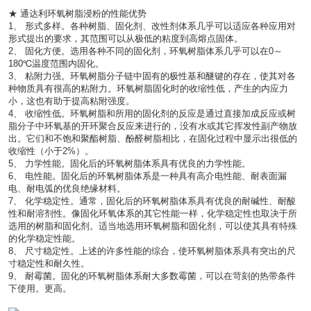
★ 通达利环氧树脂浸粉的性能优势
1、 形式多样。各种树脂、固化剂、改性剂体系几乎可以适应各种应用对
形式提出的要求，其范围可以从极低的粘度到高熔点固体。
2、 固化方便。选用各种不同的固化剂，环氧树脂体系几乎可以在0～
180℃温度范围内固化。
3、 粘附力强。环氧树脂分子链中固有的极性基和醚键的存在，使其对各
种物质具有很高的粘附力。环氧树脂固化时的收缩性低，产生的内应力
小，这也有助于提高粘附强度。
4、 收缩性低。环氧树脂和所用的固化剂的反应是通过直接加成反应或树
脂分子中环氧基的开环聚合反应来进行的，没有水或其它挥发性副产物放
出。它们和不饱和聚酯树脂、酚醛树脂相比，在固化过程中显示出很低的
收缩性（小于2%）。
5、 力学性能。固化后的环氧树脂体系具有优良的力学性能。
6、 电性能。固化后的环氧树脂体系是一种具有高介电性能、耐表面漏
电、耐电弧的优良绝缘材料。
7、 化学稳定性。通常，固化后的环氧树脂体系具有优良的耐碱性、耐酸
性和耐溶剂性。像固化环氧体系的其它性能一样，化学稳定性也取决于所
选用的树脂和固化剂。适当地选用环氧树脂和固化剂，可以使其具有特殊
的化学稳定性能。
8、 尺寸稳定性。上述的许多性能的综合，使环氧树脂体系具有突出的尺
寸稳定性和耐久性。
9、 耐霉菌。固化的环氧树脂体系耐大多数霉菌，可以在苛刻的热带条件
下使用。更高。