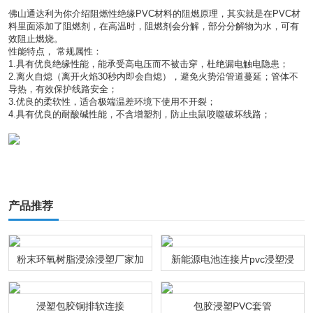
佛山通达利为你介绍阻燃性绝缘PVC材料的阻燃原理，其实就是在PVC材
料里面添加了阻燃剂，在高温时，阻燃剂会分解，部分分解物为水，可有
效阻止燃烧。
性能特点， 常规属性：
1.具有优良绝缘性能，能承受高电压而不被击穿，杜绝漏电触电隐患；
2.离火自熄（离开火焰30秒内即会自熄），避免火势沿管道蔓延；管体不
导热，有效保护线路安全；
3.优良的柔软性，适合极端温差环境下使用不开裂；
4.具有优良的耐酸碱性能，不含增塑剂，防止虫鼠咬噬破坏线路；
产品推荐
粉末环氧树脂浸涂浸塑厂家加
新能源电池连接片pvc浸塑浸
工
粉通达利厂家
浸塑包胶铜排软连接
包胶浸塑PVC套管