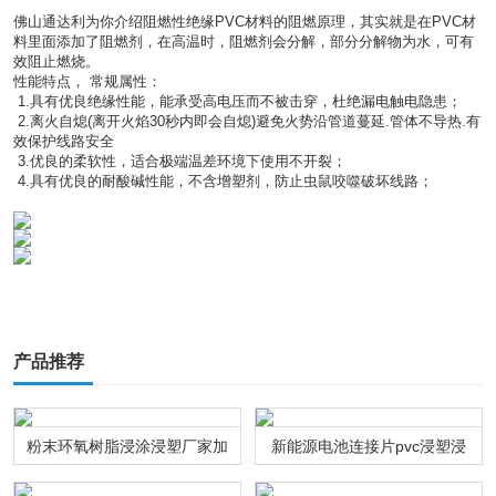
佛山通达利为你介绍阻燃性绝缘PVC材料的阻燃原理，其实就是在PVC材
料里面添加了阻燃剂，在高温时，阻燃剂会分解，部分分解物为水，可有
效阻止燃烧。
性能特点， 常规属性：
 1.具有优良绝缘性能，能承受高电压而不被击穿，杜绝漏电触电隐患；
 2.离火自熄(离开火焰30秒内即会自熄)避免火势沿管道蔓延.管体不导热.有
效保护线路安全
 3.优良的柔软性，适合极端温差环境下使用不开裂；
 4.具有优良的耐酸碱性能，不含增塑剂，防止虫鼠咬噬破坏线路；
产品推荐
粉末环氧树脂浸涂浸塑厂家加
新能源电池连接片pvc浸塑浸
工
粉通达利厂家