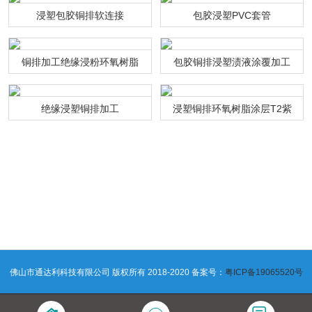
浸塑包胶铜排软连接
包胶浸塑PVC套管
铜排加工绝缘浸粉环氧树脂
包胶铜排浸塑渍液涂覆加工
绝缘浸塑铜排加工
浸塑铜排环氧树脂涂层T2紫
铜连接排
佛山市通达利科技有限公司 版权所有 2018-2020 备案号：
粤ICP备19065520号