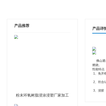
产品推荐
产品详
    
燃烧。
性能特点
 1、免开
 2、符合U
 3、浸
粉末环氧树脂浸涂浸塑厂家加工