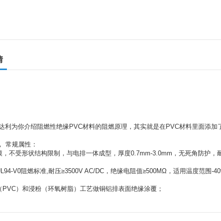
情
佛山通达利为你介绍阻燃性绝缘PVC材料的阻燃原理，其实就是在PVC材料里面
， 常规属性：
模，不受形状结构限制，与电排一体成型，厚度0.7mm-3.0mm，无死角防护
L94-V0阻燃标准,耐压≥3500V AC/DC，绝缘电阻值≥500MΩ，适用温度范围-40
胶（PVC）和浸粉（环氧树脂）工艺做铜铝排表面绝缘涂覆；