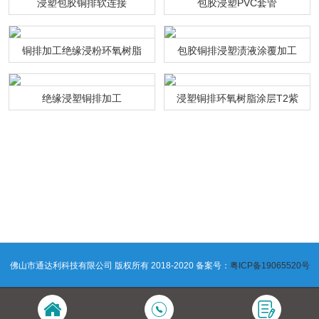
浸塑包胶铜排软连接
包胶浸塑PVC套管
铜排加工绝缘浸粉环氧树脂
包胶铜排浸塑渍液涂覆加工
绝缘浸塑铜排加工
浸塑铜排环氧树脂涂层T2紫
铜连接排
佛山市通达利科技有限公司 版权所有 2018-2020 备案号：
粤ICP备19065520号