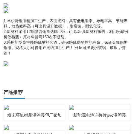
1.卓尔特铜排精加工生产，表面光滑，具有低电阻率、导电率高，节能降
耗，散热效率高（可出具温升数据），耐腐蚀、耐氧化等。
2.原材料采用T2铜箔含铜量达99.9%，(可以出具原材料报告，利用光谱分
析仪检测）原材料折弯150次不断裂。
3.采用新型高性能绝缘材料套管，确保绝缘层的性能寿命，保证长效保护
铜排。规格大小可按用户图纸加工生产！ 外层可按要求镀锡，镀银，镀
镍！
产品推荐
粉末环氧树脂浸涂浸塑厂家加
新能源电池连接片pvc浸塑浸
工
粉通达利厂家