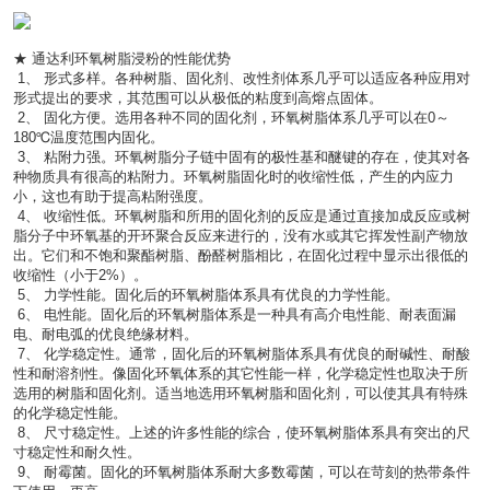
★ 通达利环氧树脂浸粉的性能优势
 1、 形式多样。各种树脂、固化剂、改性剂体系几乎可以适应各种应用对
形式提出的要求，其范围可以从极低的粘度到高熔点固体。
 2、 固化方便。选用各种不同的固化剂，环氧树脂体系几乎可以在0～
180℃温度范围内固化。
 3、 粘附力强。环氧树脂分子链中固有的极性基和醚键的存在，使其对各
种物质具有很高的粘附力。环氧树脂固化时的收缩性低，产生的内应力
小，这也有助于提高粘附强度。
 4、 收缩性低。环氧树脂和所用的固化剂的反应是通过直接加成反应或树
脂分子中环氧基的开环聚合反应来进行的，没有水或其它挥发性副产物放
出。它们和不饱和聚酯树脂、酚醛树脂相比，在固化过程中显示出很低的
收缩性（小于2%）。
 5、 力学性能。固化后的环氧树脂体系具有优良的力学性能。
 6、 电性能。固化后的环氧树脂体系是一种具有高介电性能、耐表面漏
电、耐电弧的优良绝缘材料。
 7、 化学稳定性。通常，固化后的环氧树脂体系具有优良的耐碱性、耐酸
性和耐溶剂性。像固化环氧体系的其它性能一样，化学稳定性也取决于所
选用的树脂和固化剂。适当地选用环氧树脂和固化剂，可以使其具有特殊
的化学稳定性能。
 8、 尺寸稳定性。上述的许多性能的综合，使环氧树脂体系具有突出的尺
寸稳定性和耐久性。
 9、 耐霉菌。固化的环氧树脂体系耐大多数霉菌，可以在苛刻的热带条件