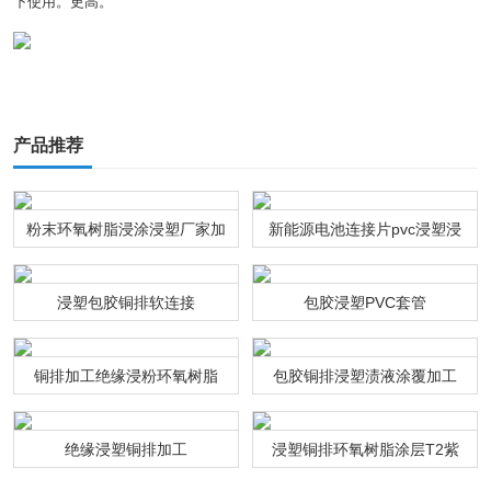
下使用。更高。
产品推荐
粉末环氧树脂浸涂浸塑厂家加
新能源电池连接片pvc浸塑浸
工
粉通达利厂家
浸塑包胶铜排软连接
包胶浸塑PVC套管
铜排加工绝缘浸粉环氧树脂
包胶铜排浸塑渍液涂覆加工
绝缘浸塑铜排加工
浸塑铜排环氧树脂涂层T2紫
铜连接排