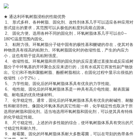
★ 通达利环氧树脂浸粉的性能优势
 1、 形式多样。各种树脂、固化剂、改性剂体系几乎可以适应各种应用对
形式提出的要求，其范围可以从极低的粘度到高熔点固体。
 2、 固化方便。选用各种不同的固化剂，环氧树脂体系几乎可以在0～
180℃温度范围内固化。
 3、 粘附力强。环氧树脂分子链中固有的极性基和醚键的存在，使其对各
种物质具有很高的粘附力。环氧树脂固化时的收缩性低，产生的内应力
小，这也有助于提高粘附强度。
 4、 收缩性低。环氧树脂和所用的固化剂的反应是通过直接加成反应或树
脂分子中环氧基的开环聚合反应来进行的，没有水或其它挥发性副产物放
出。它们和不饱和聚酯树脂、酚醛树脂相比，在固化过程中显示出很低的
收缩性（小于2%）。
 5、 力学性能。固化后的环氧树脂体系具有优良的力学性能。
 6、 电性能。固化后的环氧树脂体系是一种具有高介电性能、耐表面漏
电、耐电弧的优良绝缘材料。
 7、 化学稳定性。通常，固化后的环氧树脂体系具有优良的耐碱性、耐酸
性和耐溶剂性。像固化环氧体系的其它性能一样，化学稳定性也取决于所
选用的树脂和固化剂。适当地选用环氧树脂和固化剂，可以使其具有特殊
的化学稳定性能。
 8、 尺寸稳定性。上述的许多性能的综合，使环氧树脂体系具有突出的尺
寸稳定性和耐久性。
 9、 耐霉菌。固化的环氧树脂体系耐大多数霉菌，可以在苛刻的热带条件