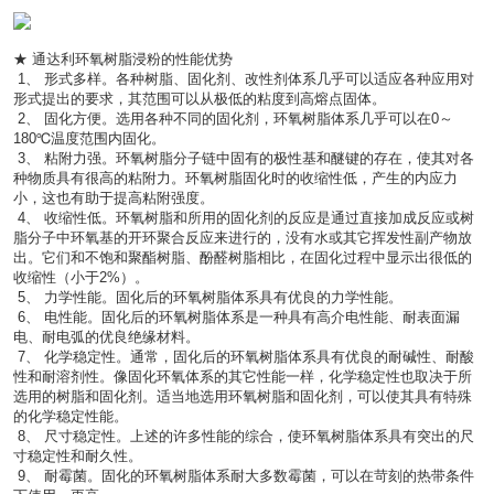
★ 通达利环氧树脂浸粉的性能优势
 1、 形式多样。各种树脂、固化剂、改性剂体系几乎可以适应各种应用对
形式提出的要求，其范围可以从极低的粘度到高熔点固体。
 2、 固化方便。选用各种不同的固化剂，环氧树脂体系几乎可以在0～
180℃温度范围内固化。
 3、 粘附力强。环氧树脂分子链中固有的极性基和醚键的存在，使其对各
种物质具有很高的粘附力。环氧树脂固化时的收缩性低，产生的内应力
小，这也有助于提高粘附强度。
 4、 收缩性低。环氧树脂和所用的固化剂的反应是通过直接加成反应或树
脂分子中环氧基的开环聚合反应来进行的，没有水或其它挥发性副产物放
出。它们和不饱和聚酯树脂、酚醛树脂相比，在固化过程中显示出很低的
收缩性（小于2%）。
 5、 力学性能。固化后的环氧树脂体系具有优良的力学性能。
 6、 电性能。固化后的环氧树脂体系是一种具有高介电性能、耐表面漏
电、耐电弧的优良绝缘材料。
 7、 化学稳定性。通常，固化后的环氧树脂体系具有优良的耐碱性、耐酸
性和耐溶剂性。像固化环氧体系的其它性能一样，化学稳定性也取决于所
选用的树脂和固化剂。适当地选用环氧树脂和固化剂，可以使其具有特殊
的化学稳定性能。
 8、 尺寸稳定性。上述的许多性能的综合，使环氧树脂体系具有突出的尺
寸稳定性和耐久性。
 9、 耐霉菌。固化的环氧树脂体系耐大多数霉菌，可以在苛刻的热带条件