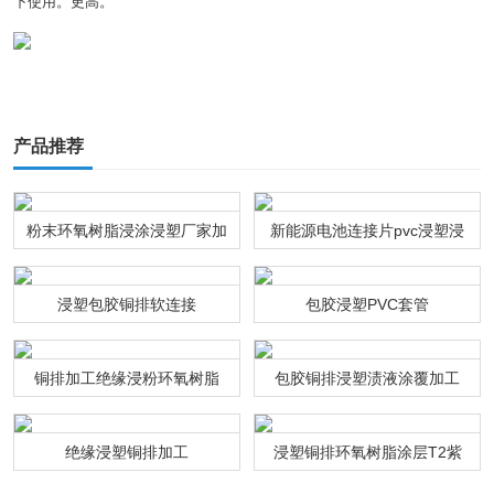
下使用。更高。
产品推荐
粉末环氧树脂浸涂浸塑厂家加
新能源电池连接片pvc浸塑浸
工
粉通达利厂家
浸塑包胶铜排软连接
包胶浸塑PVC套管
铜排加工绝缘浸粉环氧树脂
包胶铜排浸塑渍液涂覆加工
绝缘浸塑铜排加工
浸塑铜排环氧树脂涂层T2紫
铜连接排