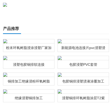
产品推荐
粉末环氧树脂浸涂浸塑厂家加
新能源电池连接片pvc浸塑浸
工
粉通达利厂家
浸塑包胶铜排软连接
包胶浸塑PVC套管
铜排加工绝缘浸粉环氧树脂
包胶铜排浸塑渍液涂覆加工
绝缘浸塑铜排加工
浸塑铜排环氧树脂涂层T2紫
铜连接排